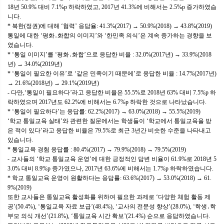
18년 50.9% 대비 7.1%p 하락하였고, 2017년 41.3%에 비해서는 2.5%p 증가하였습
니다.
* 북한(정권)에 대해 ‘협력’ 응답율: 41.3%(2017) → 50.9%(2018) → 43.8%(2019)
통일에 대한 ‘평화․화합의 이미지’와 ‘한민족 의식’은 계속 증가하는 경향을 보
였습니다.
* ‘통일 이미지’를 ‘평화․화합’으로 응답한 비율 : 32.0%(2017년) → 33.9%(2018
년) → 34.0%(2019년)
* ‘통일이 필요한 이유’로 ‘같은 민족이기 때문에’로 응답한 비율 : 14.7%(2017년)
→ 21.6%(2018년) → 29.1%(2019년)
- 다만,‘통일이 필요하다’라고 응답한 비율은 55.5%로 2018년 63% 대비 7.5%p 하
락하였으며 2017년도 62.2%에 비해서는 6.7%p 하락한 것으로 나타났습니다.
* ‘통일이 필요하다’는 응답률: 62.2%(2017) → 63.0%(2018) → 55.5%(2019)
‘학교 통일교육 실태’와 관련한 질문에서는 학생들이 ‘학교에서 통일교육을 받
은 적이 있다’라고 응답한 비율은 79.5%로 최근 3년간 비슷한 수준을 나타내고
있습니다.
* 통일교육 경험 응답률 : 80.4%(2017) → 79.9%(2018) → 79.5%(2019)
- 교사들의 ‘학교 통일교육 운영’에 대한 긍정적인 답변 비율이 61.9%로 2018년 5
3.0% 대비 8.9%p 증가였으나, 2017년 63.6%에 비해서는 1.7%p 하락하였습니다.
* 학교 통일교육 운영이 원활하다는 응답률: 63.6%(2017) → 53.0%(2018) → 61.
9%(2019)
또한 교사들은 통일교육 활성화를 위하여 필요한 과제로 ‘다양한 체험 활동 제
공’(50.4%), ‘통일교육 자료 보급’(48.4%), ‘교사의 전문성 향상’(28.0%), ‘학생․학
부모 의식 개선’(21.8%), ‘통일교육 시간 확보’(21.4%) 순으로 응답하였습니다.