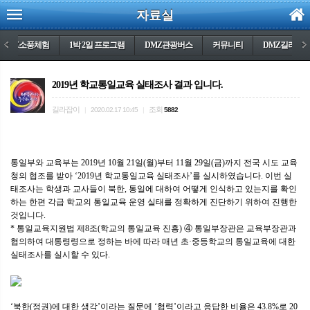
자료실
DMZ소풍체험
<
1박 2일 프로그램
DMZ관광버스
커뮤니티
DMZ길라잡
>
2019년 학교통일교육 실태조사 결과 입니다.
길라잡이
조회
|
2020.02.17 10:45
|
5882
통일부와 교육부는 2019년 10월 21일(월)부터 11월 29일(금)까지 전국 시도 교육
청의 협조를 받아 ‘2019년 학교통일교육 실태조사’를 실시하였습니다. 이번 실
태조사는 학생과 교사들이 북한, 통일에 대하여 어떻게 인식하고 있는지를 확인
하는 한편 각급 학교의 통일교육 운영 실태를 정확하게 진단하기 위하여 진행한
것입니다.
* 통일교육지원법 제8조(학교의 통일교육 진흥) ④ 통일부장관은 교육부장관과
협의하여 대통령령으로 정하는 바에 따라 매년 초·중등학교의 통일교육에 대한
실태조사를 실시할 수 있다.
‘북한(정권)에 대한 생각’이라는 질문에 ‘협력’이라고 응답한 비율은 43.8%로 20