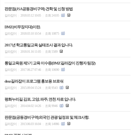
판문점(JSA공동경비구역) 견학 및 신청 방법
길라잡이
2018.03.12 10:05
조회 24105
|
|
DMZ(비무장지대)이란.
길라잡이
2018.03.10 10:54
조회 10875
|
|
2017년 학교통일교육 실태조사 결과 입니다.
길라잡이
2018.01.16 11:05
조회 5589
|
|
통일교육원 제5기 교육 이수증(DMZ길라잡이 진행자 팀장)
길라잡이
2017.06.27 07:46
조회 10690
|
|
dmz길라잡이 프로그램 홍보용 브로숴
길라잡이
2015.09.04 15:24
조회 9543
|
|
평화누리길 김포, 고양, 파주, 연천 자료 입니다.
길라잡이
2014.04.02 14:26
조회 9946
|
|
판문점(공동경비구역)외국인 관광 일정표 및 체크사항.
길라잡이
2013.06.03 16:04
조회 14986
|
|