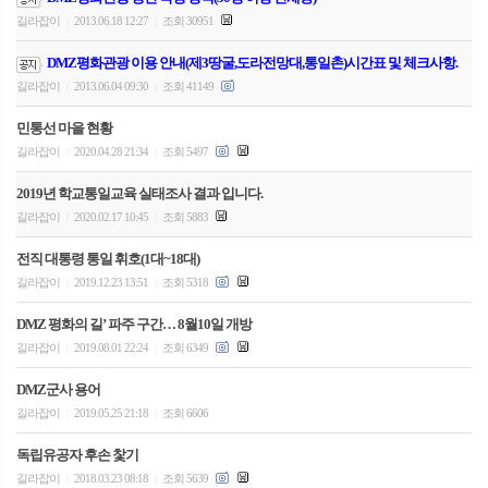
길라잡이
2013.06.18 12:27
조회 30951
|
|
DMZ평화관광 이용 안내(제3땅굴,도라전망대,통일촌)시간표 및 체크사항.
길라잡이
2013.06.04 09:30
조회 41149
|
|
민통선 마을 현황
길라잡이
2020.04.28 21:34
조회 5497
|
|
2019년 학교통일교육 실태조사 결과 입니다.
길라잡이
2020.02.17 10:45
조회 5883
|
|
전직 대통령 통일 휘호(1대~18대)
길라잡이
2019.12.23 13:51
조회 5318
|
|
DMZ 평화의 길’ 파주 구간… 8월10일 개방
길라잡이
2019.08.01 22:24
조회 6349
|
|
DMZ군사 용어
길라잡이
2019.05.25 21:18
조회 6606
|
|
독립유공자 후손 찿기
길라잡이
2018.03.23 08:18
조회 5639
|
|