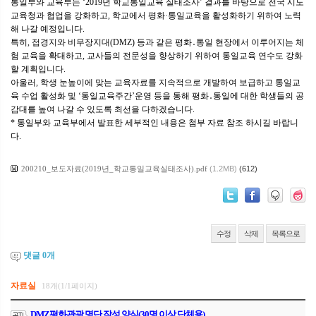
통일부와 교육부는 ‘2019년 학교통일교육 실태조사’ 결과를 바탕으로 전국 시도
교육청과 협업을 강화하고, 학교에서 평화·통일교육을 활성화하기 위하여 노력
해 나갈 예정입니다.
특히, 접경지와 비무장지대(DMZ) 등과 같은 평화․통일 현장에서 이루어지는 체
험 교육을 확대하고, 교사들의 전문성을 향상하기 위하여 통일교육 연수도 강화
할 계획입니다.
아울러, 학생 눈높이에 맞는 교육자료를 지속적으로 개발하여 보급하고 통일교
육 수업 활성화 및 ‘통일교육주간’운영 등을 통해 평화․통일에 대한 학생들의 공
감대를 높여 나갈 수 있도록 최선을 다하겠습니다.
* 통일부와 교육부에서 발표한 세부적인 내용은 첨부 자료 참조 하시길 바랍니
다.
200210_보도자료(2019년_학교통일교육실태조사).pdf
(1.2MB)
(612)
수정
삭제
목록으로
댓글
0
개
자료실
18개(1/1페이지)
DMZ평화관광 명단 작성 양식(30명 이상 단체용)